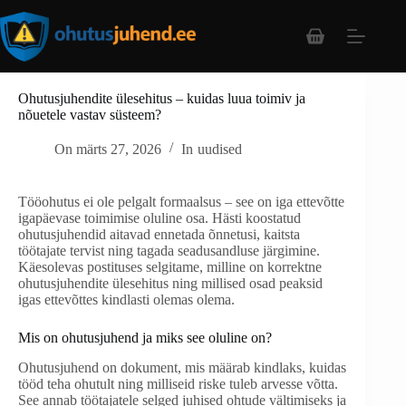
Ohutusjuhendite ülesehitus – kuidas luua toimiv ja
nõuetele vastav süsteem?
On
märts 27, 2026
In
uudised
Tööohutus ei ole pelgalt formaalsus – see on iga ettevõtte
igapäevase toimimise oluline osa. Hästi koostatud
ohutusjuhendid aitavad ennetada õnnetusi, kaitsta
töötajate tervist ning tagada seadusandluse järgimine.
Käesolevas postituses selgitame, milline on korrektne
ohutusjuhendite ülesehitus ning millised osad peaksid
igas ettevõttes kindlasti olemas olema.
Mis on ohutusjuhend ja miks see oluline on?
Ohutusjuhend on dokument, mis määrab kindlaks, kuidas
tööd teha ohutult ning milliseid riske tuleb arvesse võtta.
See annab töötajatele selged juhised ohtude vältimiseks ja