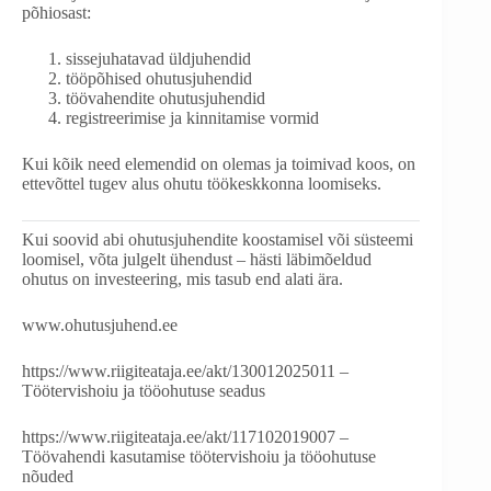
põhiosast:
sissejuhatavad üldjuhendid
tööpõhised ohutusjuhendid
töövahendite ohutusjuhendid
registreerimise ja kinnitamise vormid
Kui kõik need elemendid on olemas ja toimivad koos, on
ettevõttel tugev alus ohutu töökeskkonna loomiseks.
Kui soovid abi ohutusjuhendite koostamisel või süsteemi
loomisel, võta julgelt ühendust – hästi läbimõeldud
ohutus on investeering, mis tasub end alati ära.
www.ohutusjuhend.ee
https://www.riigiteataja.ee/akt/130012025011 –
Töötervishoiu ja tööohutuse seadus
https://www.riigiteataja.ee/akt/117102019007 –
Töövahendi kasutamise töötervishoiu ja tööohutuse
nõuded