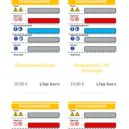
Ohutusjuhend blender
Ohutusjuhend CNC
freespingid
Lisa korvi
Lisa korvi
19,90
€
19,90
€