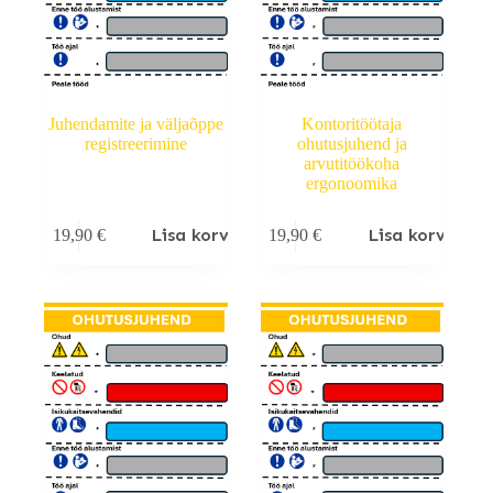
Juhendamite ja väljaõppe
Kontoritöötaja
registreerimine
ohutusjuhend ja
arvutitöökoha
ergonoomika
Lisa korvi
Lisa korvi
19,90
€
19,90
€