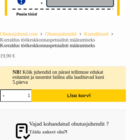
Ohutusjuhend.com
Ohutusjuhendid
Korraldused
Korraldus töökeskkonnaspetsialisti määramiseks
Korraldus töökeskkonnaspetsialisti määramiseks
19,90
€
NB!
Kõik juhendid on pärast tellimuse edukat
esitamist ja tasumist failina alla laaditavad kuni
5.päeva
Lisa korvi
Vajad kohandatud ohutusjuhendit ?
Täida ankeet siin