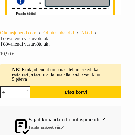
Ohutusjuhend.com
Ohutusjuhendid
Aktid
Töövahendi vastuvõtu akt
Töövahendi vastuvõtu akt
19,90
€
NB!
Kõik juhendid on pärast tellimuse edukat
esitamist ja tasumist failina alla laaditavad kuni
5.päeva
Lisa korvi
Vajad kohandatud ohutusjuhendit ?
Täida ankeet siin