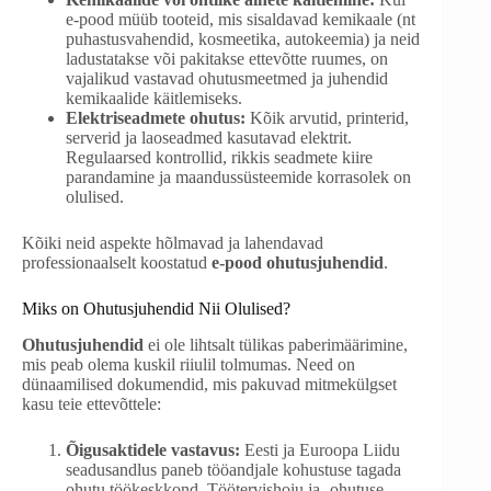
e-pood müüb tooteid, mis sisaldavad kemikaale (nt
puhastusvahendid, kosmeetika, autokeemia) ja neid
ladustatakse või pakitakse ettevõtte ruumes, on
vajalikud vastavad ohutusmeetmed ja juhendid
kemikaalide käitlemiseks.
Elektriseadmete ohutus:
Kõik arvutid, printerid,
serverid ja laoseadmed kasutavad elektrit.
Regulaarsed kontrollid, rikkis seadmete kiire
parandamine ja maandussüsteemide korrasolek on
olulised.
Kõiki neid aspekte hõlmavad ja lahendavad
professionaalselt koostatud
e-pood ohutusjuhendid
.
Miks on Ohutusjuhendid Nii Olulised?
Ohutusjuhendid
ei ole lihtsalt tülikas paberimäärimine,
mis peab olema kuskil riiulil tolmumas. Need on
dünaamilised dokumendid, mis pakuvad mitmekülgset
kasu teie ettevõttele:
Õigusaktidele vastavus:
Eesti ja Euroopa Liidu
seadusandlus paneb tööandjale kohustuse tagada
ohutu töökeskkond. Töötervishoiu ja -ohutuse