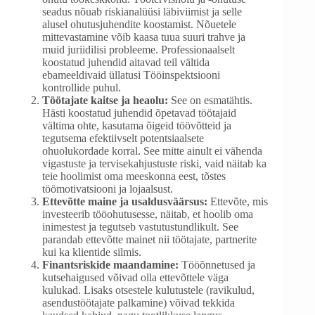
seadus nõuab riskianalüüsi läbiviimist ja selle
alusel ohutusjuhendite koostamist. Nõuetele
mittevastamine võib kaasa tuua suuri trahve ja
muid juriidilisi probleeme. Professionaalselt
koostatud juhendid aitavad teil vältida
ebameeldivaid üllatusi Tööinspektsiooni
kontrollide puhul.
Töötajate kaitse ja heaolu:
See on esmatähtis.
Hästi koostatud juhendid õpetavad töötajaid
vältima ohte, kasutama õigeid töövõtteid ja
tegutsema efektiivselt potentsiaalsete
ohuolukordade korral. See mitte ainult ei vähenda
vigastuste ja tervisekahjustuste riski, vaid näitab ka
teie hoolimist oma meeskonna eest, tõstes
töömotivatsiooni ja lojaalsust.
Ettevõtte maine ja usaldusväärsus:
Ettevõte, mis
investeerib tööohutusesse, näitab, et hoolib oma
inimestest ja tegutseb vastutustundlikult. See
parandab ettevõtte mainet nii töötajate, partnerite
kui ka klientide silmis.
Finantsriskide maandamine:
Tööõnnetused ja
kutsehaigused võivad olla ettevõttele väga
kulukad. Lisaks otsestele kulutustele (ravikulud,
asendustöötajate palkamine) võivad tekkida