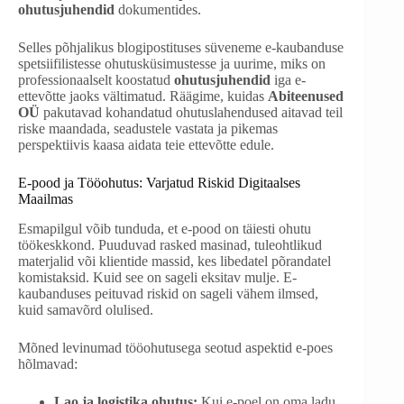
ohutusjuhendid
dokumentides.
Selles põhjalikus blogipostituses süveneme e-kaubanduse
spetsiifilistesse ohutusküsimustesse ja uurime, miks on
professionaalselt koostatud
ohutusjuhendid
iga e-
ettevõtte jaoks vältimatud. Räägime, kuidas
Abiteenused
OÜ
pakutavad kohandatud ohutuslahendused aitavad teil
riske maandada, seadustele vastata ja pikemas
perspektiivis kaasa aidata teie ettevõtte edule.
E-pood ja Tööohutus: Varjatud Riskid Digitaalses
Maailmas
Esmapilgul võib tunduda, et e-pood on täiesti ohutu
töökeskkond. Puuduvad rasked masinad, tuleohtlikud
materjalid või klientide massid, kes libedatel põrandatel
komistaksid. Kuid see on sageli eksitav mulje. E-
kaubanduses peituvad riskid on sageli vähem ilmsed,
kuid samavõrd olulised.
Mõned levinumad tööohutusega seotud aspektid e-poes
hõlmavad:
Lao ja logistika ohutus:
Kui e-poel on oma ladu,