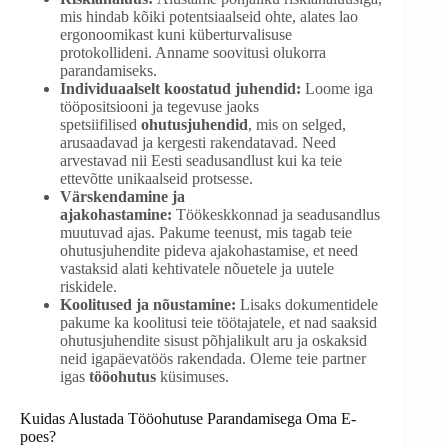
mis hindab kõiki potentsiaalseid ohte, alates lao
ergonoomikast kuni küberturvalisuse
protokollideni. Anname soovitusi olukorra
parandamiseks.
Individuaalselt koostatud juhendid:
Loome iga
tööpositsiooni ja tegevuse jaoks
spetsiifilised
ohutusjuhendid
, mis on selged,
arusaadavad ja kergesti rakendatavad. Need
arvestavad nii Eesti seadusandlust kui ka teie
ettevõtte unikaalseid protsesse.
Värskendamine ja
ajakohastamine:
Töökeskkonnad ja seadusandlus
muutuvad ajas. Pakume teenust, mis tagab teie
ohutusjuhendite pideva ajakohastamise, et need
vastaksid alati kehtivatele nõuetele ja uutele
riskidele.
Koolitused ja nõustamine:
Lisaks dokumentidele
pakume ka koolitusi teie töötajatele, et nad saaksid
ohutusjuhendite sisust põhjalikult aru ja oskaksid
neid igapäevatöös rakendada. Oleme teie partner
igas
tööohutus
küsimuses.
Kuidas Alustada Tööohutuse Parandamisega Oma E-
poes?