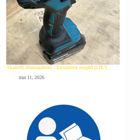
Akutrelli ohutusjuhend – kasutamise reeglid ja IKV
mai 11, 2026