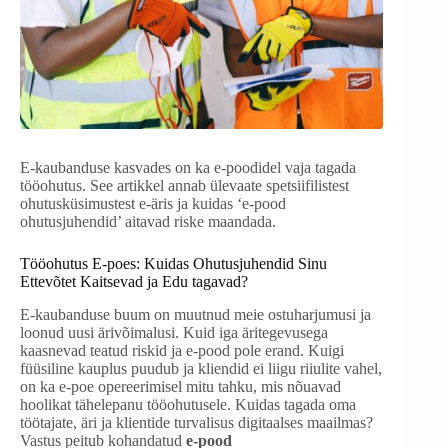
E-kaubanduse kasvades on ka e-poodidel vaja tagada
tööohutus. See artikkel annab ülevaate spetsiifilistest
ohutusküsimustest e-äris ja kuidas ‘e-pood
ohutusjuhendid’ aitavad riske maandada.
Tööohutus E-poes: Kuidas Ohutusjuhendid Sinu
Ettevõtet Kaitsevad ja Edu tagavad?
E-kaubanduse buum on muutnud meie ostuharjumusi ja
loonud uusi ärivõimalusi. Kuid iga äritegevusega
kaasnevad teatud riskid ja e-pood pole erand. Kuigi
füüsiline kauplus puudub ja kliendid ei liigu riiulite vahel,
on ka e-poe opereerimisel mitu tahku, mis nõuavad
hoolikat tähelepanu tööohutusele. Kuidas tagada oma
töötajate, äri ja klientide turvalisus digitaalses maailmas?
Vastus peitub kohandatud
e-pood