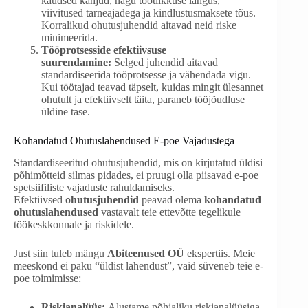
kaudsed kahjud, nagu tootlikkuse langus,
viivitused tarneajadega ja kindlustusmaksete tõus.
Korralikud ohutusjuhendid aitavad neid riske
minimeerida.
Tööprotsesside efektiivsuse
suurendamine:
Selged juhendid aitavad
standardiseerida tööprotsesse ja vähendada vigu.
Kui töötajad teavad täpselt, kuidas mingit ülesannet
ohutult ja efektiivselt täita, paraneb tööjõudluse
üldine tase.
Kohandatud Ohutuslahendused E-poe Vajadustega
Standardiseeritud ohutusjuhendid, mis on kirjutatud üldisi
põhimõtteid silmas pidades, ei pruugi olla piisavad e-poe
spetsiifiliste vajaduste rahuldamiseks.
Efektiivsed
ohutusjuhendid
peavad olema
kohandatud
ohutuslahendused
vastavalt teie ettevõtte tegelikule
töökeskkonnale ja riskidele.
Just siin tuleb mängu
Abiteenused OÜ
ekspertiis. Meie
meeskond ei paku “üldist lahendust”, vaid süveneb teie e-
poe toimimisse:
Riskianalüüs:
Alustame põhjaliku riskianalüüsiga,