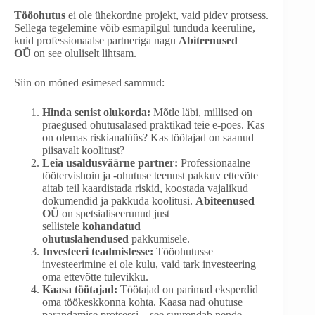
Tööohutus
ei ole ühekordne projekt, vaid pidev protsess.
Sellega tegelemine võib esmapilgul tunduda keeruline,
kuid professionaalse partneriga nagu
Abiteenused
OÜ
on see oluliselt lihtsam.
Siin on mõned esimesed sammud:
Hinda senist olukorda:
Mõtle läbi, millised on
praegused ohutusalased praktikad teie e-poes. Kas
on olemas riskianalüüs? Kas töötajad on saanud
piisavalt koolitust?
Leia usaldusväärne partner:
Professionaalne
töötervishoiu ja -ohutuse teenust pakkuv ettevõte
aitab teil kaardistada riskid, koostada vajalikud
dokumendid ja pakkuda koolitusi.
Abiteenused
OÜ
on spetsialiseerunud just
sellistele
kohandatud
ohutuslahendused
pakkumisele.
Investeeri teadmistesse:
Tööohutusse
investeerimine ei ole kulu, vaid tark investeering
oma ettevõtte tulevikku.
Kaasa töötajad:
Töötajad on parimad eksperdid
oma töökeskkonna kohta. Kaasa nad ohutuse
parandamise protsessi – see suurendab nende