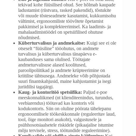
tekivad kohe füüsilised ohud. See hõlmab kaupade
ladustamist (riistvara, rasked pakendid), tõstukite
või muude tõsteseadmete kasutamist, kukkumisohu
vältimist, ergonoomiliste töövõtete õpetamist
pakkimisel ja komplekteerimisel. Ka laadimis- ja
mahalaadimistöödel on spetsiifilised ohutuse
nõudmised.
Küberturvalisus ja andmekaitse:
Kuigi see ei ole
otseselt “füüsiline” tööohutus, on andmete
turvalisus ja küberturvalisus tänapäeva e-
kaubanduses sama olulised. Töötajate
andmeturvalisuse alased koolitused,
paroolipoliitikad ja andmete krüpteerimine on
kriitilise tähtsusega. Andmeleke võib põhjustada
suuri finantskahjusid, maine kahjustamist ja isegi
juriidilisi tagajärgi.
Kaug- ja kontoritöö spetsiifika:
Paljud e-poe
meeskonnaliikmed (nt klienditeenindus, turundus,
veebiarendus) töötavad kas kontoris või
kodukontoris. Siin on oluline pöörata tähelepanu
ergonoomilisele töökeskkonnale (reguleeritav laud,
tool, õige monitori asukoht), valgustusele ja
psühhosotsiaalsetele riskidele (pikaajalise istumise
mõju tervisele, stress, töötundide reguleerimine).
Kemikaalide või ohtlike ainete käitlemine:
Kui