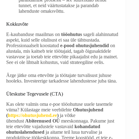
tunnet, et neid väärtustatakse ja parandab
lahenduste omaksvõttu.
Kokkuvõte
E-kaubanduse maailmas on
tööohutus
sageli alahinnatud
aspekt, kuid selle olulisust ei saa üle tähtsustada.
Professionaalselt koostatud
e-pood ohutusjuhendid
on
alustala, mis kaitseb teie töötajaid, tagab õigusaktidele
vastavuse ja toetab teie ettevõtte pikaajalist edu ja mainet.
See ei ole lihtsalt kohustus, vaid strateegiline eelis.
Ärge jätke oma ettevõtte ja töötajate turvalisust juhuse
hooleks. Investeerige tarkadesse lahendustesse juba täna.
Üleskutse Tegevusele (CTA)
Kas olete valmis oma e-poe tööohutuse uuele tasemele
viima? Külastage meie veebilehte
Ohutusjuhend
(
https://ohutusjuhend.ee
)
ja võtke
ühendust
Abiteenused OÜ
meeskonnaga. Pakume just
teie ettevõtte vajadustele vastavaid
kohandatud
ohutuslahendused
ja aitame teil luua turvalise ja
produktiivse töökeskkonna. Teeme koostööd, et teie e-