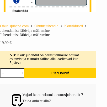
Ohutusjuhend.com
Ohutusjuhendid
Korraldused
Juhendamise läbiviija määramine
Juhendamise läbiviija määramine
19,90
€
NB!
Kõik juhendid on pärast tellimuse edukat
esitamist ja tasumist failina alla laaditavad kuni
5.päeva
Lisa korvi
Vajad kohandatud ohutusjuhendit ?
Täida ankeet siin