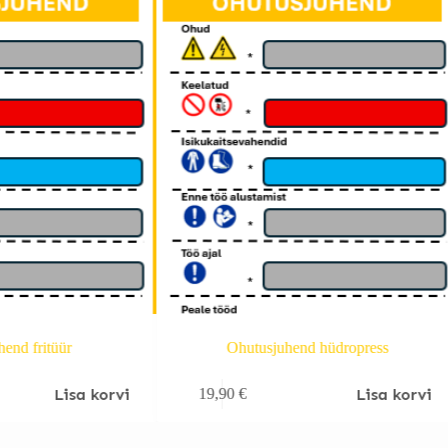
end fritüür
Ohutusjuhend hüdropress
Lisa korvi
Lisa korvi
19,90
€