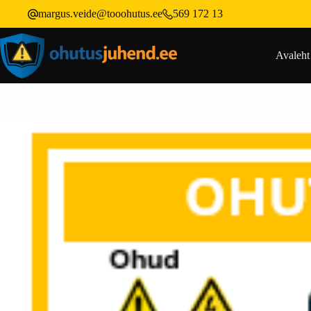
margus.veide@tooohutus.ee
569 172 13
Avaleht