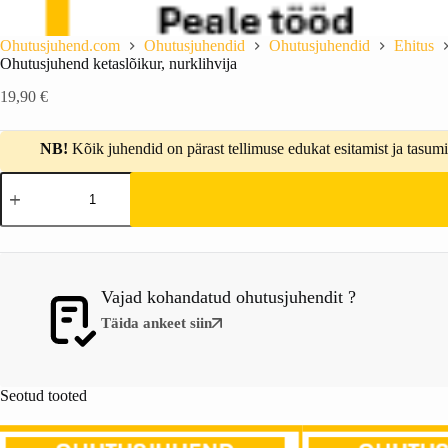
Ohutusjuhend.com
Ohutusjuhendid
Ohutusjuhendid
Ehitus
Ohutusjuhend ketaslõikur, nurklihvija
19,90
€
NB!
Kõik juhendid on pärast tellimuse edukat esitamist ja tasumis
Vajad kohandatud ohutusjuhendit ?
Täida ankeet siin
Seotud tooted