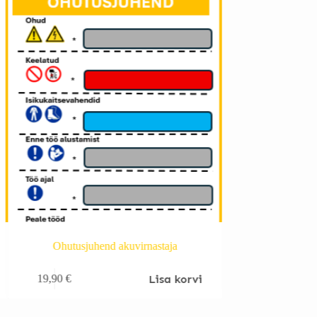
Ohutusjuhend akuvirnastaja
Ohutusj
Lisa korvi
19,90
€
19,90
€