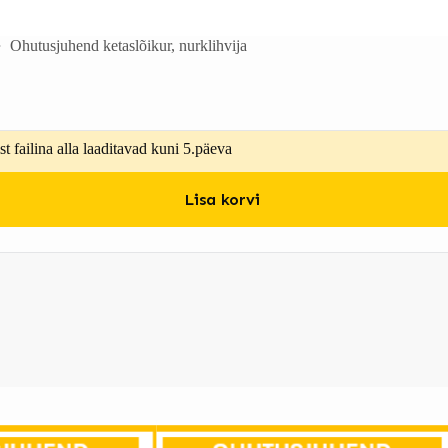
Ohutusjuhend ketaslõikur, nurklihvija
t failina alla laaditavad kuni 5.päeva
Lisa korvi