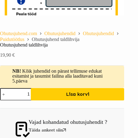
Ohutusjuhend.com
Ohutusjuhendid
Ohutusjuhendid
Puidutöötlus
Ohutusjuhend taldlihvija
Ohutusjuhend taldlihvija
19,90
€
NB!
Kõik juhendid on pärast tellimuse edukat
esitamist ja tasumist failina alla laaditavad kuni
5.päeva
Lisa korvi
Vajad kohandatud ohutusjuhendit ?
Täida ankeet siin