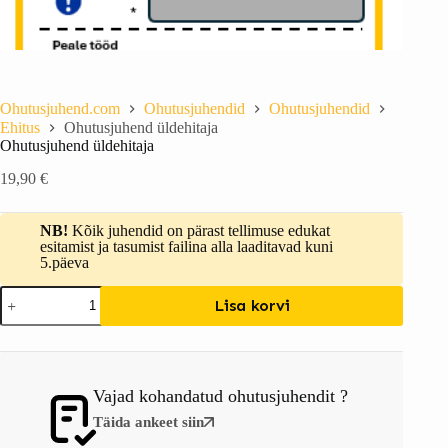
Ohutusjuhend.com
Ohutusjuhendid
Ohutusjuhendid
Ehitus
Ohutusjuhend üldehitaja
Ohutusjuhend üldehitaja
19,90
€
NB!
Kõik juhendid on pärast tellimuse edukat
esitamist ja tasumist failina alla laaditavad kuni
5.päeva
Lisa korvi
Vajad kohandatud ohutusjuhendit ?
Täida ankeet siin