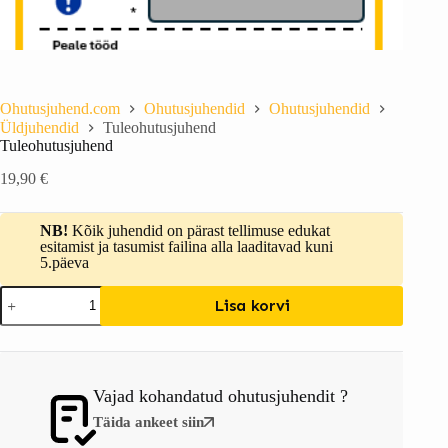
Ohutusjuhend.com
Ohutusjuhendid
Ohutusjuhendid
Üldjuhendid
Tuleohutusjuhend
Tuleohutusjuhend
19,90
€
NB!
Kõik juhendid on pärast tellimuse edukat
esitamist ja tasumist failina alla laaditavad kuni
5.päeva
Lisa korvi
Vajad kohandatud ohutusjuhendit ?
Täida ankeet siin