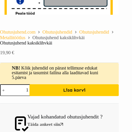
Ohutusjuhend.com
Ohutusjuhendid
Ohutusjuhendid
Metallitöötlus
Ohutusjuhend kaksiklihvkäi
Ohutusjuhend kaksiklihvkäi
19,90
€
NB!
Kõik juhendid on pärast tellimuse edukat
esitamist ja tasumist failina alla laaditavad kuni
5.päeva
Lisa korvi
Vajad kohandatud ohutusjuhendit ?
Täida ankeet siin