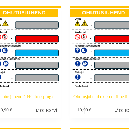
hutusjuhend CNC freespingid
Ohutusjuhend ekstsentriline li
Lisa korvi
Lisa k
19,90
€
19,90
€