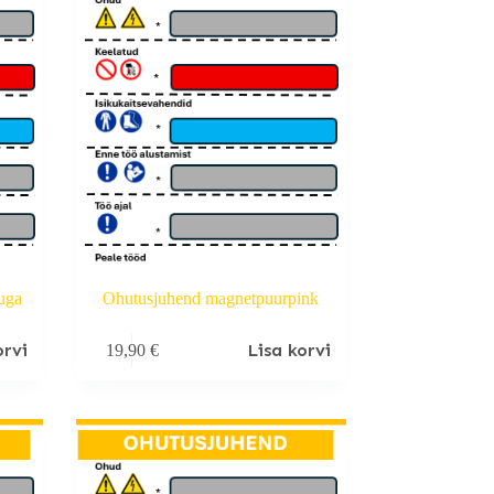
uga
Ohutusjuhend magnetpuurpink
orvi
Lisa korvi
19,90
€