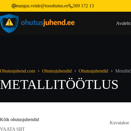
margus.veide@tooohutus.ee
569 172 13
Avaleht
Ohutusjuhend.com
Ohutusjuhendid
Ohutusjuhendid
Metallit
METALLITÖÖTLUS
Kõik ohutusjuhendid
Kuvatakse 
VAATA SIIT