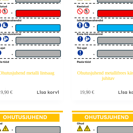
Ohutusjuhend metalli lintsaag
Ohutusjuhend metallifrees käs
juhitav
Lisa korvi
Lisa k
19,90
€
19,90
€