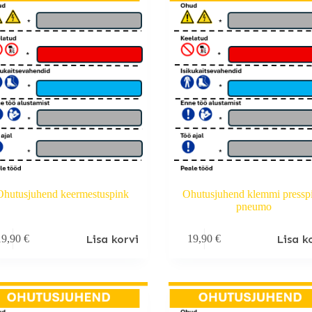
Ohutusjuhend keermestuspink
Ohutusjuhend klemmi pressp
pneumo
Lisa korvi
Lisa k
19,90
€
19,90
€