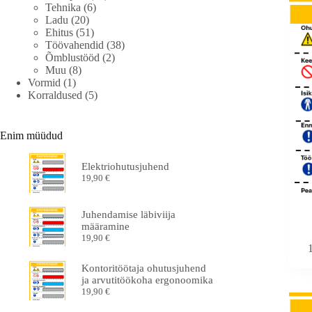
Tehnika
(6)
Ladu
(20)
Ehitus
(51)
Töövahendid
(38)
Õmblustööd
(2)
Muu
(8)
Vormid
(1)
Korraldused
(5)
Enim müüdud
Elektriohutusjuhend
19,90
€
Juhendamise läbiviija
määramine
19,90
€
Kontoritöötaja ohutusjuhend
ja arvutitöökoha ergonoomika
19,90
€