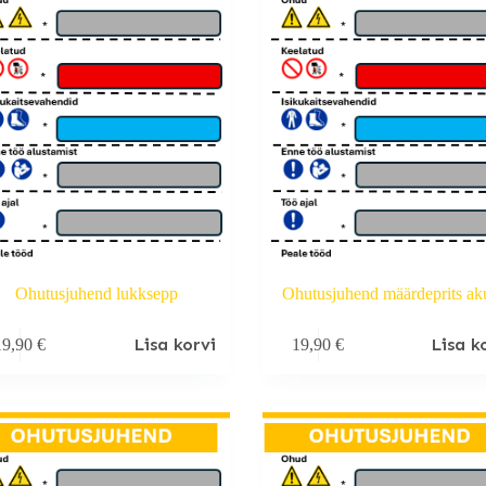
Ohutusjuhend lukksepp
Ohutusjuhend määrdeprits ak
Lisa korvi
Lisa k
19,90
€
19,90
€