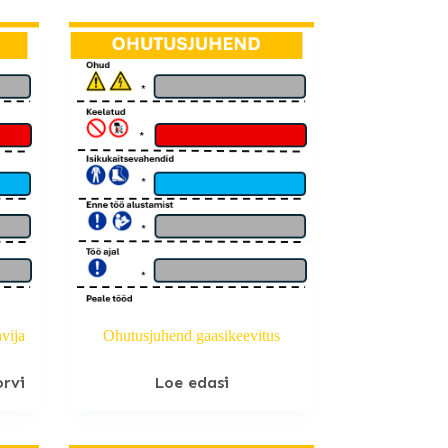
hvija
Ohutusjuhend gaasikeevitus
orvi
Loe edasi