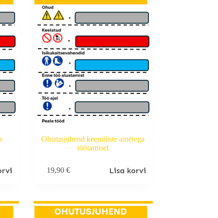
a
Ohutusjuhend keemiliste ainetega
töötamisel
orvi
Lisa korvi
19,90
€