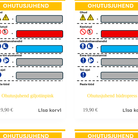
Ohutusjuhend giljotiinpink
Ohutusjuhend hüdropress
Lisa korvi
Lisa k
19,90
€
19,90
€