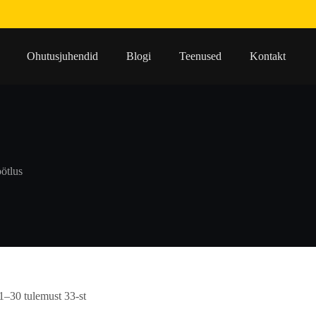
Ohutusjuhendid
Blogi
Teenused
Kontakt
öötlus
1–30 tulemust 33-st