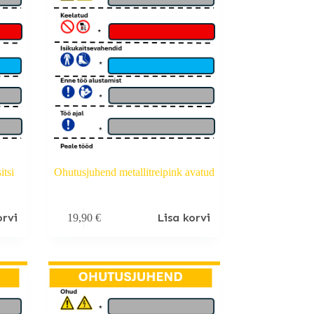
itsi
Ohutusjuhend metallitreipink avatud
orvi
Lisa korvi
19,90
€