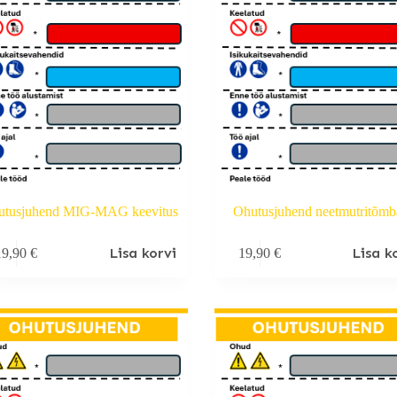
utusjuhend MIG-MAG keevitus
Ohutusjuhend neetmutritõmb
Lisa korvi
Lisa k
19,90
€
19,90
€