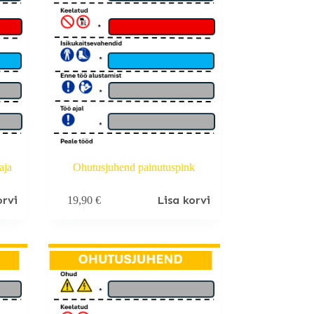
aja
Ohutusjuhend painutuspink
orvi
Lisa korvi
19,90
€