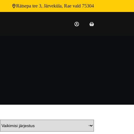
Rätsepa tee 3, Järveküla, Rae vald 75304