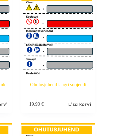
ink
Ohutusjuhend laagri soojendi
orvi
Lisa korvi
19,90
€