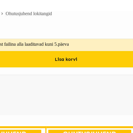
Ohutusjuhend lokitangid
t failina alla laaditavad kuni 5.päeva
Lisa korvi