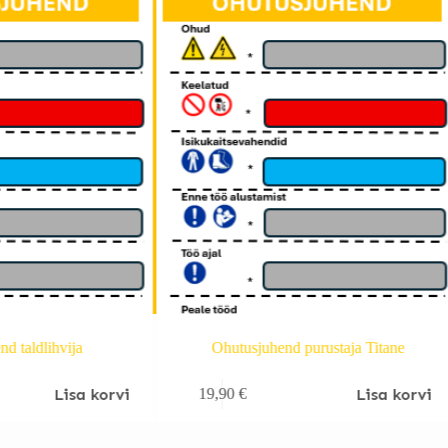
d taldlihvija
Ohutusjuhend purustaja Titane
Lisa korvi
Lisa korvi
19,90
€