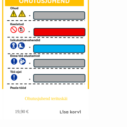
Ohutusjuhend terituskäi
Ohutusju
Lisa korvi
19,90
€
19,90
€