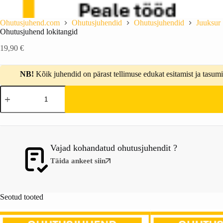
Ohutusjuhend.com
Ohutusjuhendid
Ohutusjuhendid
Juuksur
Ohutusjuhend lokitangid
19,90
€
NB!
Kõik juhendid on pärast tellimuse edukat esitamist ja tasumis
Vajad kohandatud ohutusjuhendit ?
Täida ankeet siin
Seotud tooted