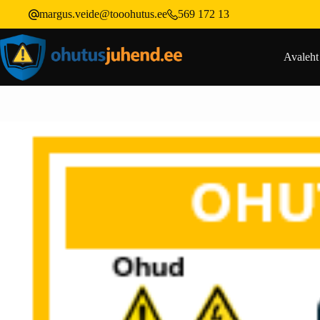
margus.veide@tooohutus.ee
569 172 13
Avaleht