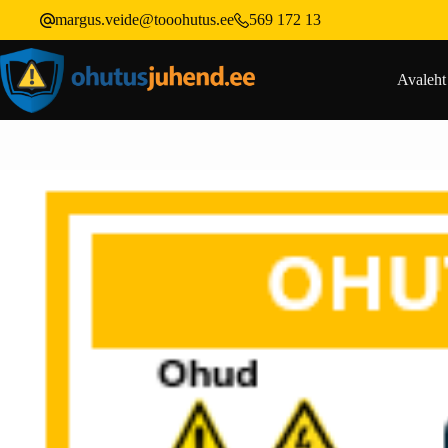
margus.veide@tooohutus.ee
569 172 13
Avaleht