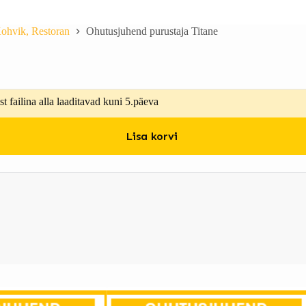
ohvik, Restoran
Ohutusjuhend purustaja Titane
t failina alla laaditavad kuni 5.päeva
Lisa korvi