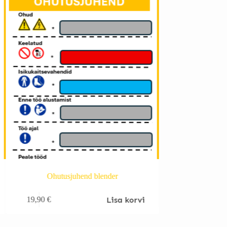
Ohutusjuhend blender
Ohutusjuh
Lisa korvi
19,90
€
19,90
€