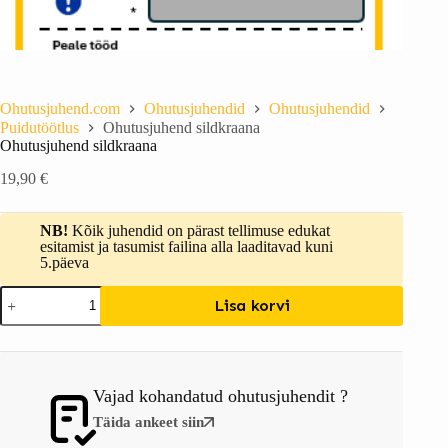
Ohutusjuhend.com
Ohutusjuhendid
Ohutusjuhendid
Puidutöötlus
Ohutusjuhend sildkraana
Ohutusjuhend sildkraana
19,90
€
NB!
Kõik juhendid on pärast tellimuse edukat
esitamist ja tasumist failina alla laaditavad kuni
5.päeva
Lisa korvi
Vajad kohandatud ohutusjuhendit ?
Täida ankeet siin