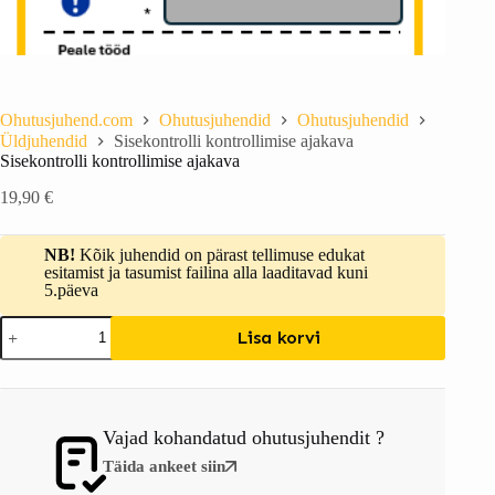
Ohutusjuhend.com
Ohutusjuhendid
Ohutusjuhendid
Üldjuhendid
Sisekontrolli kontrollimise ajakava
Sisekontrolli kontrollimise ajakava
19,90
€
NB!
Kõik juhendid on pärast tellimuse edukat
esitamist ja tasumist failina alla laaditavad kuni
5.päeva
Lisa korvi
Vajad kohandatud ohutusjuhendit ?
Täida ankeet siin