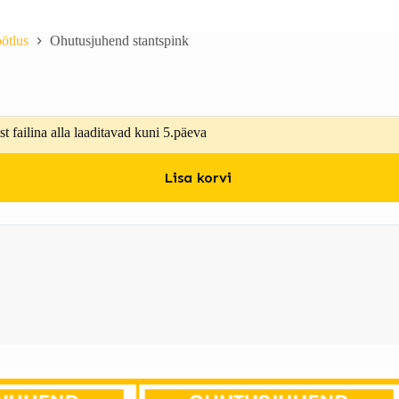
öötlus
Ohutusjuhend stantspink
t failina alla laaditavad kuni 5.päeva
Lisa korvi