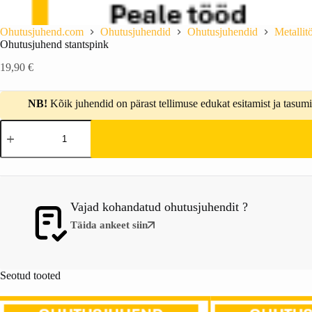
Ohutusjuhend.com
Ohutusjuhendid
Ohutusjuhendid
Metallit
Ohutusjuhend stantspink
19,90
€
NB!
Kõik juhendid on pärast tellimuse edukat esitamist ja tasumis
Vajad kohandatud ohutusjuhendit ?
Täida ankeet siin
Seotud tooted