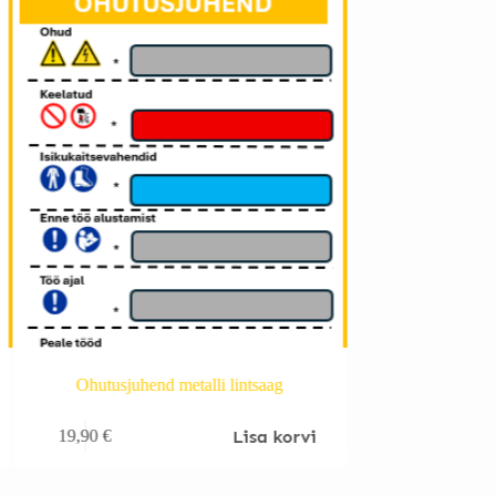
Ohutusjuhend metalli lintsaag
Ohutusjuhen
Lisa korvi
19,90
€
19,90
€