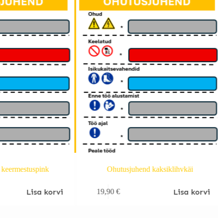
 keermestuspink
Ohutusjuhend kaksiklihvkäi
Lisa korvi
Lisa korvi
19,90
€