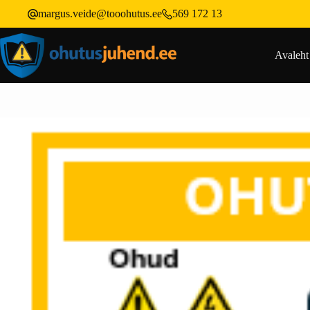
margus.veide@tooohutus.ee
569 172 13
Avaleht